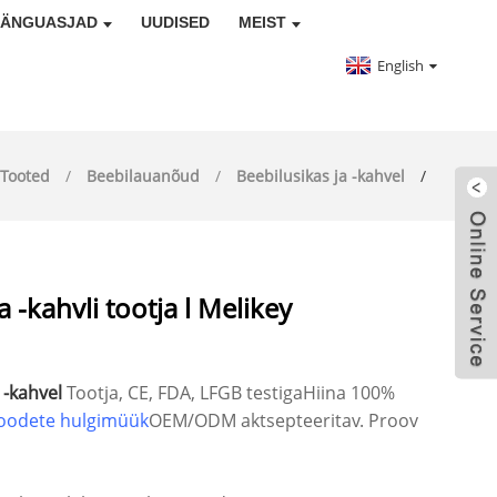
MÄNGUASJAD
UUDISED
MEIST
English
Tooted
Beebilauanõud
Beebilusikas ja -kahvel
a -kahvli tootja l Melikey
 -kahvel
Tootja, CE, FDA, LFGB testiga
Hiina 100%
itoodete hulgimüük
OEM/ODM aktsepteeritav. Proov