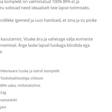
sika komplekt on valmistatud 100% BPA-st ja
tu sobivad need ideaalselt teie lapse toitmiseks.
dlikke igemeid ja uusi hambaid, et sina ja su pisike
 kasutamist. Visake ära ja vahetage välja esimeste
nemisel. Ärge laske lapsel lusikaga kõndida ega
a.
Vikerkaare lusika ja kahvli komplekt
Toidukvaliteediga silikoon
BPA-vaba, mittetoksiline.
53g
vastaskott
JAH