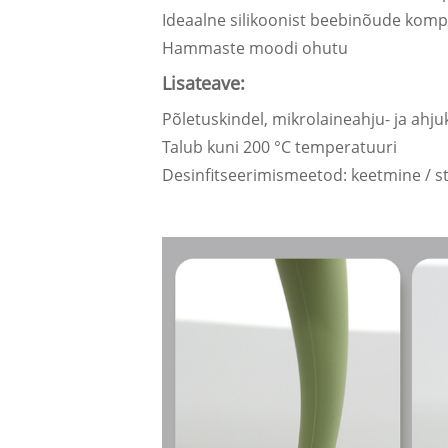
Ideaalne silikoonist beebinõude kompl
Hammaste moodi ohutu
Lisateave:
Põletuskindel, mikrolaineahju- ja ahju
Talub kuni 200 °C temperatuuri
Desinfitseerimismeetod: keetmine / ste