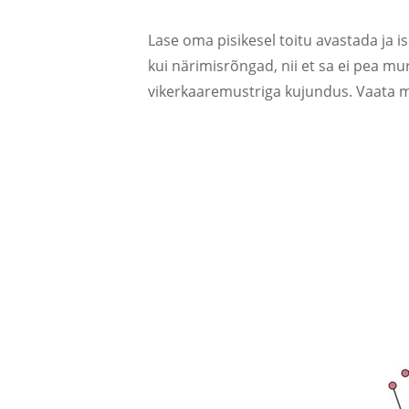
Lase oma pisikesel toitu avastada ja i
kui närimisrõngad, nii et sa ei pea m
vikerkaaremustriga kujundus. Vaata m