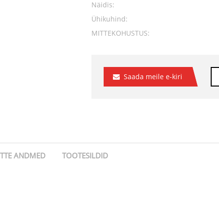
Näidis:
Ühikuhind:
MITTEKOHUSTUS:
Saada meile e-kiri
ÕTTE ANDMED
TOOTESILDID