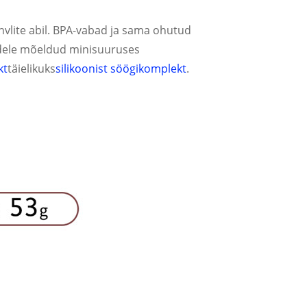
ahvlite abil. BPA-vabad ja sama ohutud
bidele mõeldud minisuuruses
kt
täielikuks
silikoonist söögikomplekt
.