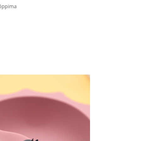
 õppima