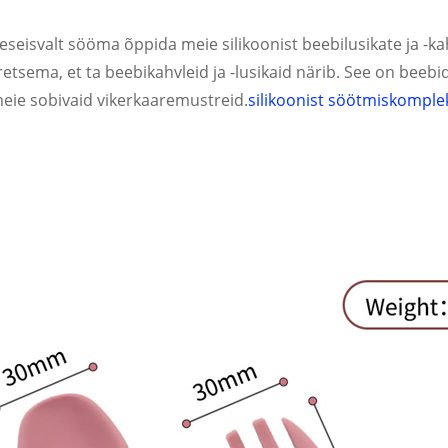
seseisvalt sööma õppida meie silikoonist beebilusikate ja -k
uretsema, et ta beebikahvleid ja -lusikaid närib. See on bee
eie sobivaid vikerkaaremustreid.
silikoonist söötmiskomple