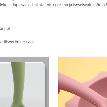
ekt, et laps saaks hakata toitu uurima ja iseseisvalt sööma
kindel
riliseerimine / ahi