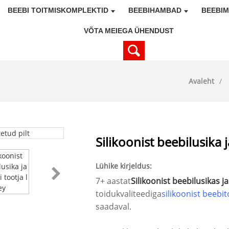
BEEBI TOITMISKOMPLEKTID
BEEBIHAMBAD
BEEBI
VÕTA MEIEGA ÜHENDUST
Avaleht
Silikoonist beebilusika j
Lühike kirjeldus:
7+ aastat
Silikoonist beebilusikas ja
toidukvaliteediga
silikoonist beeb
saadaval.