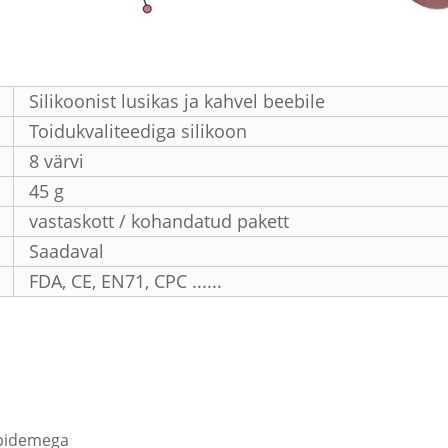
Silikoonist lusikas ja kahvel beebile
Toidukvaliteediga silikoon
8 värvi
45 g
vastaskott / kohandatud pakett
Saadaval
FDA, CE, EN71, CPC ......
epidemega