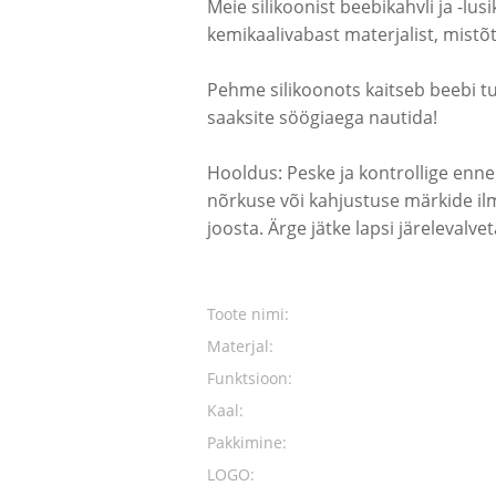
Meie silikoonist beebikahvli ja -lu
kemikaalivabast materjalist, mistõt
Pehme silikoonots kaitseb beebi tun
saaksite söögiaega nautida!
Hooldus: Peske ja kontrollige enne
nõrkuse või kahjustuse märkide ilm
joosta. Ärge jätke lapsi järelevalvet
Toote nimi:
Materjal:
Funktsioon:
Kaal:
Pakkimine:
LOGO: