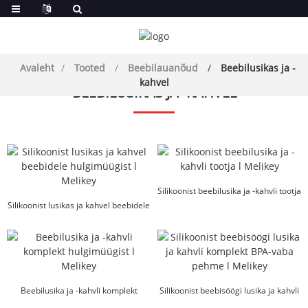
Avaleht
Tooted
Beebilauanõud
Beebilusikas ja -
kahvel
BEEBILUSIKAS JA -KAHVEL
Silikoonist beebilusika ja -kahvli tootja
Silikoonist lusikas ja kahvel beebidele
l Mel ...
hulgimüügist l Melikey
Beebilusika ja -kahvli komplekt
Silikoonist beebisöögi lusika ja kahvli
hulgimüügist l Melikey
komplekt BPA F ...