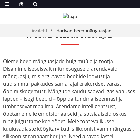
Avaleht
Harivad beebimänguasjad
HARIVAD BEEBIMÄNGUASJAD
Oleme beebimänguasjade hulgimüüja ja tootja.
Disainime iseseisvalt mitmesuguseid arendavaid
mänguasju, mis ergutavad beebide loovust ja
uudishimu, pakkudes samal ajal erakordset varast
õppimiskogemust. Mängude kaudu saavad igas vanuses
lapsed – isegi beebid – õppida tundma iseennast ja
ümbritsevat maailma. Arendame intelligentsust,
õpetame neile emotsionaalseid ja sotsiaalseid oskusi
ning julgustame keeleõpet. Meie tootevalikusse
kuuluvad
laste köögitarvikud
, silikoonist vannimänguasi,
silikoonist rannaämber jne. Need aitavad lastel