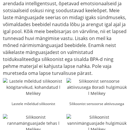
arendada intelligentsust, õpetavad emotsionaalseid ja
sotsiaalseid oskusi ning soodustavad keeleõpet. Meie
laste mänguasjade seerias on midagi igaks sündmuseks,
võimaldades beebidel nautida lõbu ja arengut igal ajal ja
igal pool. Kõik meie beebisarjas on värviline, nii et lapsed
tunnevad huvi mängimise vastu. Lisaks on meil ka
mõned närimismänguasjad beebidele. Enamik neist
väikelaste mänguasjadest on valmistatud
toidukvaliteediga silikoonist ega sisalda BPA-d ning
pehme materjal ei kahjusta lapse nahka. Pole vaja
muretseda oma lapse turvalisuse pärast.
Lastele mõeldud silikoonist
Silikoonist sensoorse aktiivsusega
köögitarvikud, kohandatud l Melikey
Boradi hulgimüük l Mel...