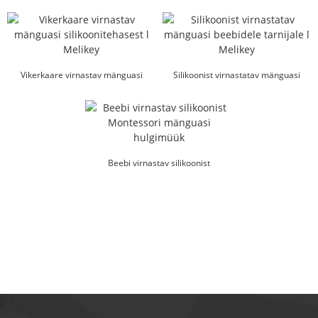
Montessori hulgimüügis ...
Vikerkaare virnastav mänguasi
Silikoonist virnastatav mänguasi
silikoonitehasest l Melikey
beebidele tarnijale l Melikey
Beebi virnastav silikoonist
Montessori mänguasi hulgimüük