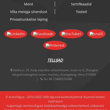
Meist
Sertifikaadid
Võta meiega ühendust
Tooted
Privaatsuskaitse leping
TELLIJAD
Aadress:
2F, Andy ettevõtte tehasehoone, tsoon nr 8, Zhongkai
kõrgtehnoloogiline tsoon, Huizhou, Guangdong, Hiina 516000
Tel:
86 13480570288
© Autoriõigus - 2010-2022: Kõik õigused kaitstud.
Juhend
,
Kuumad tooted
,
Saidi kaart
hulgimüügi närimisrõngad
,
toidukvaliteediga silikoonhelmed
,
silikoonist