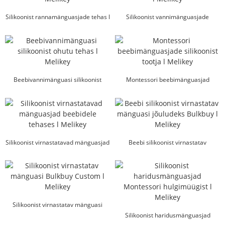
Silikoonist rannamänguasjade tehas l
Silikoonist vannimänguasjade
Melikey
hulgimüük l Melikey
Beebivannimänguasi silikoonist
Montessori beebimänguasjad
ohutu tehas l Melikey
silikoonist tootja l Me...
Silikoonist virnastatavad mänguasjad
Beebi silikoonist virnastatav
beebidele tehases l mel...
mänguasi jõuludeks Bulkbuy l ...
Silikoonist virnastatav mänguasi
Bulkbuy Custom l Melikey
Silikoonist haridusmänguasjad