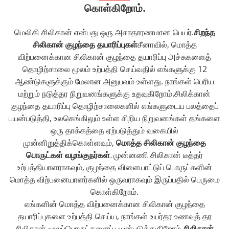
கொள்கிறோம்.
மெலிகி சிலிகான் என்பது ஒரு அசாதாரணமான பெயர்.
சிறந்த
சிலிகான் குழந்தை தயாரிப்புகள்
சீனாவில், மொத்த
விற்பனைக்கான சிலிகான் குழந்தை தயாரிப்பு அச்சுகளைத்
தொழிற்சாலை மூலம் உற்பத்தி செய்வதில் எங்களுக்கு 12
ஆண்டுகளுக்கும் மேலான அனுபவம் உள்ளது. நாங்கள் பெரிய
மற்றும் நடுத்தர நிறுவனங்களுக்கு உதவுகிறோம்.
சிலிக்கான்
குழந்தை தயாரிப்பு தொழிற்சாலைகளில் எங்களுடைய பலத்தைப்
பயன்படுத்தி, உலகெங்கிலும் உள்ள சிறிய நிறுவனங்கள் தங்களை
ஒரு தாக்கத்தை ஏற்படுத்தும் வகையில்
முன்னிறுத்திக்கொள்ளவும்,
மொத்த சிலிகான் குழந்தை
பொருட்கள் வழங்குநர்கள்
.
முன்னணி சிலிகான் டீத்தர்
உற்பத்தியாளராகவும், குழந்தை விளையாட்டுப் பொருட்களின்
மொத்த விற்பனையாளர்களில் ஒருவராகவும் இருப்பதில் பெருமை
கொள்கிறோம்.
எங்களின் மொத்த விற்பனைக்கான சிலிகான் குழந்தை
தயாரிப்புகளை உற்பத்தி செய்ய, நாங்கள் உயர்தர உணவுத் தர
சிலிகான் மூலப்பொருட்களைப் பயன்படுத்துகிறோம்.
சிலிகான்