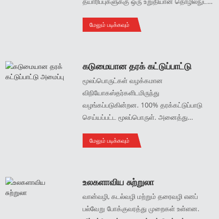
தயாரிப்புகளுக்கு ஒரு உறுதியான தொழில்நுட்ப
அடித்தளத்தை வழங்குகிறது.
மேலும் படிக்கவும்
கடுமையான தரக் கட்டுப்பாட்டு
அமைப்பு
மூலப்பொருட்கள் வழக்கமான
விநியோகஸ்தர்களிடமிருந்து
வழங்கப்படுகின்றன. 100% தரக்கட்டுப்பாடு
செய்யப்பட்ட மூலப்பொருள். அனைத்து
சிலிக்கான் தயாரிப்புகளும் உயர் தரத்தை உறுதி
மேலும் படிக்கவும்
செய்வதற்காக பல்வேறு சோதனைகள் மற்றும்
பெருமளவு உற்பத்திக்கு உட்படுத்தப்பட்டுள்ளன,
மேலும் ஒவ்வொரு தயாரிப்பும் அனுப்பத்
தயாராவதற்கு முன்பு கடுமையான
உலகளாவிய சுற்றுலா
ஆய்வுகளுக்கு உட்படுத்தப்பட வேண்டும்.
வான்வழி, கடல்வழி மற்றும் தரைவழி எனப்
பல்வேறு போக்குவரத்து முறைகள் உள்ளன.