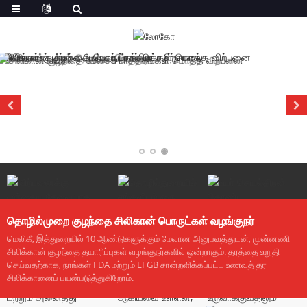
தொழில்முறை குழந்தை சிலிகான் பொருட்கள் வழங்குநர்
மெலிகீ, இத்துறையில் 10 ஆண்டுகளுக்கும் மேலான அனுபவத்துடன், முன்னணி
சிலிக்கான் குழந்தை தயாரிப்புகள் வழங்குநர்களில் ஒன்றாகும். தரத்தை உறுதி
செய்வதற்காக, நாங்கள் FDA மற்றும் LFGB சான்றளிக்கப்பட்ட உணவுத் தர
சிலிக்கானைப் பயன்படுத்துகிறோம்.