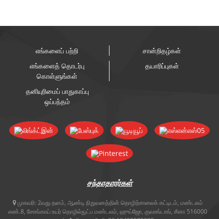
எங்களைப் பற்றி
சான்றிதழ்கள்
எங்களைத் தொடர்பு
தயாரிப்புகள்
கொள்ளுங்கள்
தனியுரிமைப் பாதுகாப்பு
ஒப்பந்தம்
சந்தாதாரர்கள்
முகவரி:
2வது தளம், ஆண்டி நிறுவனத்தின் தொழிற்சாலைக் கட்டிடம், மண்டலம்
எண்.8, சோங்காய் உயர் தொழில்நுட்ப மண்டலம், ஹுய்ஜோ, குவாங்டாங், சீனா 516000