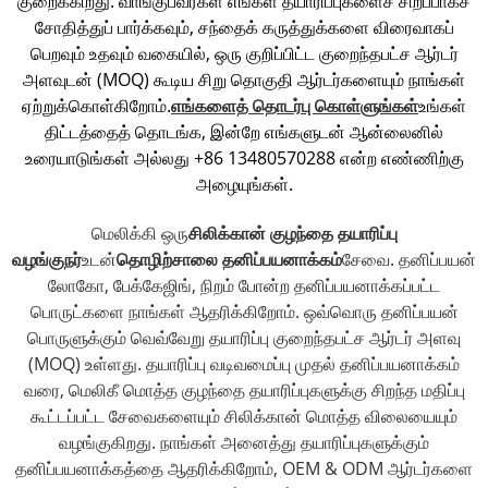
குறைக்கிறது. வாங்குபவர்கள் எங்கள் தயாரிப்புகளைச் சிறப்பாகச்
சோதித்துப் பார்க்கவும், சந்தைக் கருத்துக்களை விரைவாகப்
பெறவும் உதவும் வகையில், ஒரு குறிப்பிட்ட குறைந்தபட்ச ஆர்டர்
அளவுடன் (MOQ) கூடிய சிறு தொகுதி ஆர்டர்களையும் நாங்கள்
ஏற்றுக்கொள்கிறோம்.
எங்களைத் தொடர்பு கொள்ளுங்கள்
உங்கள்
திட்டத்தைத் தொடங்க, இன்றே எங்களுடன் ஆன்லைனில்
உரையாடுங்கள் அல்லது +86 13480570288 என்ற எண்ணிற்கு
அழையுங்கள்.
மெலிக்கி ஒரு
சிலிக்கான் குழந்தை தயாரிப்பு
வழங்குநர்
உடன்
தொழிற்சாலை தனிப்பயனாக்கம்
சேவை. தனிப்பயன்
லோகோ, பேக்கேஜிங், நிறம் போன்ற தனிப்பயனாக்கப்பட்ட
பொருட்களை நாங்கள் ஆதரிக்கிறோம். ஒவ்வொரு தனிப்பயன்
பொருளுக்கும் வெவ்வேறு தயாரிப்பு குறைந்தபட்ச ஆர்டர் அளவு
(MOQ) உள்ளது. தயாரிப்பு வடிவமைப்பு முதல் தனிப்பயனாக்கம்
வரை, மெலிகீ மொத்த குழந்தை தயாரிப்புகளுக்கு சிறந்த மதிப்பு
கூட்டப்பட்ட சேவைகளையும் சிலிக்கான் மொத்த விலையையும்
வழங்குகிறது. நாங்கள் அனைத்து தயாரிப்புகளுக்கும்
தனிப்பயனாக்கத்தை ஆதரிக்கிறோம், OEM & ODM ஆர்டர்களை