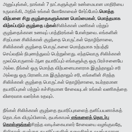
அனுப்புங்கள், நாங்கள் 7 நாட்களுக்குள் உண்மையான மாதிரியை
உருவாக்கி, அதில் உங்கள் லோகோவைச் சேர்ப்போம்.
மொத்த
விற்பனை சிறு குழந்தைகளுக்கான பொம்மைகள்
,
மொத்தமாக
விற்கப்படும் குழந்தை பற்கள்
சிலிக்கான் மணிகள் மற்றும்
குழந்தைக்கான உணவுப் பாத்திரங்கள் போன்றவை. எங்களின்
சிறப்பான சிலிக்கான் குழந்தை பொருட்கள் தொழிற்சாலை,
சிலிக்கான் குழந்தை பொருட்களை மொத்தமாக உற்பத்தி
செய்வதில் நிபுணத்துவம் பெற்றுள்ளது. எந்தவொரு சிலிக்கான்
மூலப்பொருளால் ஆன தயாரிப்பும் எங்களுக்கு ஒரு பிரச்சனையே
அல்ல. நீங்கள் ஒரு மொத்த விற்பனையாளராக இருந்தாலும் சரி
அல்லது ஒரு பிராண்டாக இருந்தாலும் சரி, எங்களின் சிறந்த
சிலிக்கான் குழந்தை பொருட்கள் தொழிற்சாலை, உயர்தரமான
தயாரிப்புகள் மற்றும் கச்சிதமான சேவையுடன் உங்கள் வணிகத்தை
விரைவாக வளர்க்க உதவும்.
நீங்கள் சிலிக்கான் குழந்தை தயாரிப்புகளைத் தனிப்பயனாக்கத்
தொடங்க விரும்பினால், தயங்காமல்
எங்களைத் தொடர்பு
கொள்ளுங்கள்
சிறந்த வாடிக்கையாளர் சேவையை வழங்குவதே,
சிலிகான் குழந்தை தயாரிப்புகளின் தலைசிறந்த வழங்குநரான