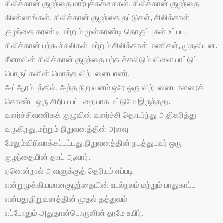
சிலிக்கான் குழந்தை மார்புக்கச்சைகள், சிலிக்கான் குழந்தை
கிண்ணங்கள், சிலிக்கான் குழந்தை தட்டுகள், சிலிக்கான்
குழந்தை கரண்டி மற்றும் முள்கரண்டி தொகுப்புகள் உட்பட,
சிலிக்கான் பற்கூச்சலிகள் மற்றும் சிலிக்கான் மணிகள், முதலியன.
சீனாவின் சிலிக்கான் குழந்தை பற்கூச்சலிடும் விளையாட்டுப்
பொருட்களின் மொத்த விற்பனையாளர்.
அட்
ஆரம்பத்தில், அந்த நிறுவனம் ஒரே ஒரு விற்பனையாளரைக்
கொண்ட ஒரு சிறிய பட்டறையாக மட்டுமே இருந்தது.
வளர்ச்சி
வணிகக் குழுவின் வளர்ச்சி தொடர்ந்து அதிகரித்து
வருகிறது,
மற்றும் நிறுவனத்தின் அளவு
மேலும்
விரிவாக்கப்பட்டது.
நிறுவனத்தின் நடத்துபவர் ஒரு
குழந்தையின் தாய் ஆவார்.
ஏனென்றால் அவளுக்குத் தெரியும் எப்படி
என்று
முக்கியமான
குழந்தையின் உடல்நலம் மற்றும் பாதுகாப்பு
என்பது,
நிறுவனத்தின் முதல் தத்துவம்
எப்போதும் அதுதான்
பொருளின் தரமே உயிர்.