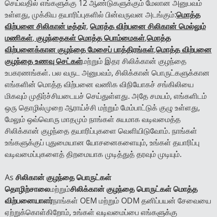
செய்வதில் எங்களுக்கு 12 ஆண்டுகளுக்கும் மேலான அனுபவம்
உள்ளது, முக்கிய தயாரிப்புகளில் பின்வருவன அடங்கும்:
மொத்த
விற்பனை சிலிகான் டீத்தர்
,
மொத்த விற்பனை சிலிகான் மெல்லும்
மணிகள்
,
குழந்தைகள் மொத்த பொம்மைகள்
,
மொத்த
விற்பனைக்கான குழந்தை மேசைப் பாத்திரங்கள்
,
மொத்த விற்பனை
குழந்தை உணவு செட்கள்
மற்றும் இதர சிலிக்கான் குழந்தை
உபகரணங்கள். பல வருட அனுபவம், சிலிக்கான் பொருட்களுக்கான
எங்களின் மொத்த விற்பனை வணிக விநியோகச் சங்கிலியை
மிகவும் முதிர்ச்சியடையச் செய்துள்ளது. அதே சமயம், எங்களிடம்
ஒரு தொழில்முறை ஆராய்ச்சி மற்றும் மேம்பாட்டுக் குழு உள்ளது,
மேலும் ஒவ்வொரு மாதமும் நாங்கள் சுயமாக வடிவமைத்த
சிலிக்கான் குழந்தை தயாரிப்புகளை வெளியிடுவோம். நாங்கள்
உங்களுக்குப் புதுமையான யோசனைகளையும், உங்கள் தயாரிப்பு
வடிவமைப்புகளைத் திறமையாக முடித்துத் தரவும் முடியும்.
As
சிலிகான் குழந்தை பொருட்கள்
தொழிற்சாலை
மற்றும்
சிலிக்கான் குழந்தை பொருட்கள் மொத்த
விற்பனையாளர்
நாங்கள் OEM மற்றும் ODM தனிப்பயன் சேவையை
ஏற்றுக்கொள்கிறோம், உங்கள் வடிவமைப்பை எங்களுக்கு