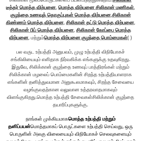
டீத்தர் மொத்த விற்பனை
,
மொத்த விற்பனை சிலிகான் மணிகள்
,
குழந்தை உணவுத் தொகுப்புகள் மொத்த விற்பனை
,
சிலிகான்
கிண்ணம் மொத்த விற்பனை
,
சிலிகான் தட்டு மொத்த விற்பனை
,
சிலிகான் பிப் மொத்த விற்பனை
,
சிலிகான் கோப்பை மொத்த
விற்பனை
, மற்றும்
மொத்த விற்பனை குழந்தை பொம்மைகள்
( )
பல வருட உற்பத்தி அனுபவம், முழு உற்பத்தி விநியோகச்
சங்கிலியையும் எளிதாக நிர்வகிக்க எங்களுக்கு உதவுகிறது.
இதுவே, சிலிக்கான் குழந்தை உணவுப் பாத்திரங்கள் மற்றும்
சிலிக்கான் மழலைப் பொம்மைகளின் சிறந்த உற்பத்தியாளராக
எங்களின் தனித்துவமான அனுகூலமாகவும், சிறந்த சேவையை
வழங்குவதற்கான வலுவான உத்தரவாதமாகவும்
விளங்குகிறது.
மொத்த உற்பத்தி சேவைகள்
சிலிக்கான் குழந்தை
தயாரிப்புகளுக்கு.
நாங்கள் முக்கியமாக
மொத்த உற்பத்தி மற்றும்
தனிப்பயன்
மொத்தமாகப் பொருட்களை உற்பத்தி செய்வது, ஒரு
பொருளின் அலகு விலையையும் விநியோகச் செலவுகளையும்