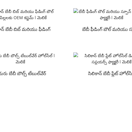
ాన్ బేబీ బిబ్ మరియు ఫీడింగ్
బేబీ ఫీడింగ్ బౌల్ మరియు స
ౌల్ పసిపిల్లలకు OEM ...
స్పిల్ ప్రూఫ్ ఫ్యాక్టరీ...
దురు బేబీ బౌల్స్ టేబుల్‌వేర్
సిలికాన్ బేబీ ప్లేట్ హోల్‌సే
హోల్‌సేల్ l మెలికే
డిన్నర్‌వేర్ సరఫరా...