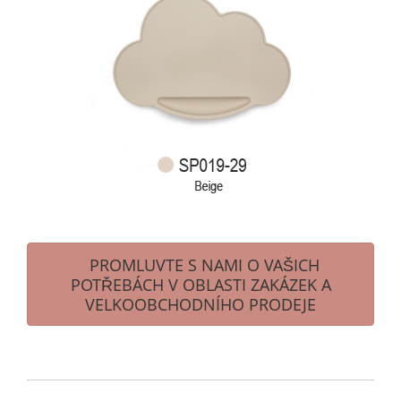
PROMLUVTE S NAMI O VAŠICH
POTŘEBÁCH V OBLASTI ZAKÁZEK A
VELKOOBCHODNÍHO PRODEJE