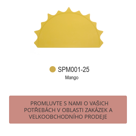
PROMLUVTE S NAMI O VAŠICH
POTŘEBÁCH V OBLASTI ZAKÁZEK A
VELKOOBCHODNÍHO PRODEJE