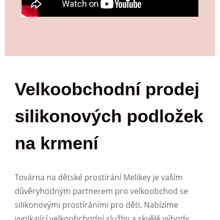
Velkoobchodní prodej
silikonových podložek
na krmení
Továrna na dětské prostírání Melikey je vaším
důvěryhodným partnerem pro velkoobchod se
silikonovými prostíráními pro děti. Nabízíme
vynikající velkoobchodní služby a skvělé výhody,