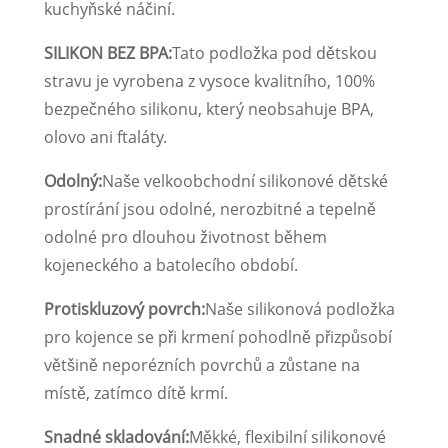
kuchyňské náčiní.
SILIKON BEZ BPA:
Tato podložka pod dětskou
stravu je vyrobena z vysoce kvalitního, 100%
bezpečného silikonu, který neobsahuje BPA,
olovo ani ftaláty.
Odolný:
Naše velkoobchodní silikonové dětské
prostírání jsou odolné, nerozbitné a tepelně
odolné pro dlouhou životnost během
kojeneckého a batolecího období.
Protiskluzový povrch:
Naše silikonová podložka
pro kojence se při krmení pohodlně přizpůsobí
většině neporézních povrchů a zůstane na
místě, zatímco dítě krmí.
Snadné skladování:
Měkké, flexibilní silikonové