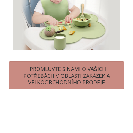
PROMLUVTE S NAMI O VAŠICH
POTŘEBÁCH V OBLASTI ZAKÁZEK A
VELKOOBCHODNÍHO PRODEJE