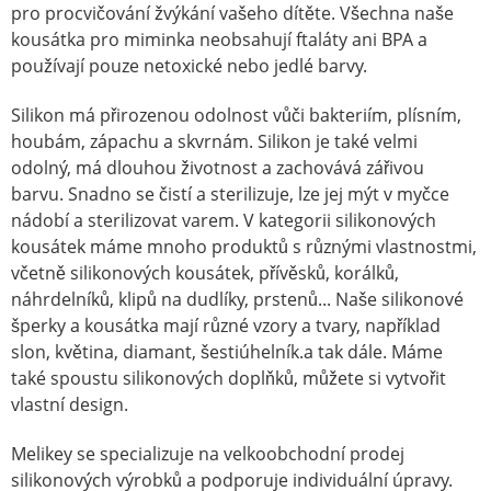
pro procvičování žvýkání vašeho dítěte. Všechna naše
kousátka pro miminka neobsahují ftaláty ani BPA a
používají pouze netoxické nebo jedlé barvy.
Silikon má přirozenou odolnost vůči bakteriím, plísním,
houbám, zápachu a skvrnám. Silikon je také velmi
odolný, má dlouhou životnost a zachovává zářivou
barvu. Snadno se čistí a sterilizuje, lze jej mýt v myčce
nádobí a sterilizovat varem. V kategorii silikonových
kousátek máme mnoho produktů s různými vlastnostmi,
včetně silikonových kousátek, přívěsků, korálků,
náhrdelníků, klipů na dudlíky, prstenů... Naše silikonové
šperky a kousátka mají různé vzory a tvary, například
slon, květina, diamant, šestiúhelník.
a tak dále. Máme
také spoustu silikonových doplňků, můžete si vytvořit
vlastní design.
Melikey se specializuje na velkoobchodní prodej
silikonových výrobků a podporuje individuální úpravy.