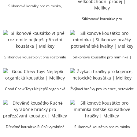
Silikonové korálky pro miminka,
kousátka | ...
Silikonové kousátko pro
potravinářské účely, netoxické,
prořezávání zoubků...
Silikonové kousátko vtipné roztomilé
Silikonové kousátko pro miminka |
nejlepší přírodní zoubky...
Silikonová hračka potravinářské
kvality...
Good Chew Toys Nejlepší organická
Žvýkací hračky pro kojence, netoxické
kousátka | Melikey
kousátka | Mel...
Dřevěné kousátko Ručně vyráběné
Silikonové kousátko pro miminka
hračky pro prořezávání kousátek |
Dětské kousátkové hračky | Melikey