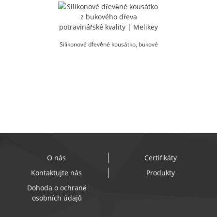
Melikey
Silikonové dřevěné kousátko, bukové
silikonové potravinářské kvality...
O nás
Certifikáty
Kontaktujte nás
Produkty
Dohoda o ochraně
osobních údajů