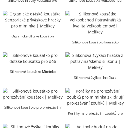
Silikonové hračky kousátka pro
Silikonové kousátka Velkoobchod
miminka bez BPA...
Žvýkací hračky ...
Organické dětské kousátka
Senzorické přívěskové hračky...
Silikonové kousátko kousátko
velkoobchod potravinářské kvality...
Silikonové kousátko Miminko
kousátko Jídlo l Me...
Silikonová žvýkací hračka z
potravinářského silikonu | Melikey
Silikonové kousátko pro prořezávání
kousátek prstů Velkoobchod ...
Korálky na prořezávání zoubků pro
miminka zklidňují prořezávání zoubků
| Melikey