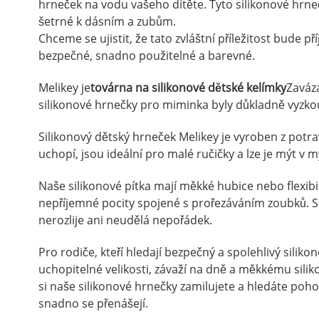
hrneček na vodu vašeho dítěte. Tyto silikonové hrneč
šetrné k dásním a zubům.
Chceme se ujistit, že tato zvláštní příležitost bude
bezpečné, snadno použitelné a barevné.
Melikey je
továrna na silikonové dětské kelímky
Zaváza
silikonové hrnečky pro miminka byly důkladně vyzko
Silikonový dětský hrneček Melikey je vyroben z potr
uchopí, jsou ideální pro malé ručičky a lze je mýt v 
Naše silikonové pítka mají měkké hubice nebo flexibi
nepříjemné pocity spojené s prořezáváním zoubků. Sili
nerozlije ani neudělá nepořádek.
Pro rodiče, kteří hledají bezpečný a spolehlivý silik
uchopitelné velikosti, závaží na dně a měkkému silik
si naše silikonové hrnečky zamilujete a hledáte poh
snadno se přenášejí.