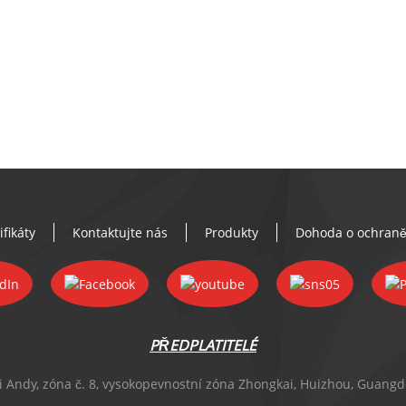
ifikáty
Kontaktujte nás
Produkty
Dohoda o ochraně
PŘEDPLATITELÉ
ti Andy, zóna č. 8, vysokopevnostní zóna Zhongkai, Huizhou, Guang