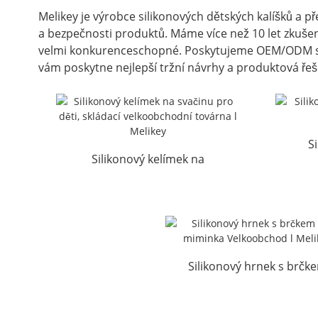
Melikey je výrobce silikonových dětských kalíšků a p
a bezpečnosti produktů. Máme více než 10 let zkuše
velmi konkurenceschopné. Poskytujeme OEM/ODM služb
vám poskytne nejlepší tržní návrhy a produktová řeše
S
Silikonový kelímek na
mimi
svačinu pro miminka,
skládací velkoobchod...
Silikonový hrnek s brčk
pro miminka Velkoobcho
Melikey