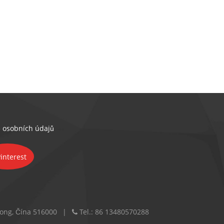
jídlo...
 osobních údajů
dong, Čína 516000
Tel.:
86 13480570288