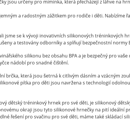
ky jsou určeny pro miminka, která přecházejí z láhve na hrn
 příjemným a radostným zážitkem pro rodiče i děti. Nabízíme
li jsme se k vývoji inovativních silikonových tréninkových hr
ušeny a testovány odborníky a splňují bezpečnostní normy 
avinářského silikonu bez obsahu BPA a je bezpečný pro vaše 
myčce nádobí pro snadné čištění.
lní brčka, která jsou šetrná k citlivým dásním a vzácným zou
konové pítka pro děti jsou navržena s technologií odolnou pr
onový dětský tréninkový hrnek pro své děti, je silikonový dě
onovému okraji jsou tyto silikonové hrnečky na pití ideální 
odlné řešení pro svačinu pro své děti, máme také skládací s