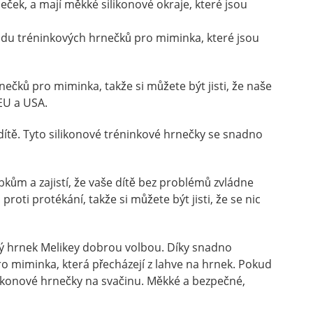
eček, a mají měkké silikonové okraje, které jsou
 řadu tréninkových hrnečků pro miminka, které jsou
nečků pro miminka, takže si můžete být jisti, že naše
EU a USA.
dítě. Tyto silikonové tréninkové hrnečky se snadno
bkům a zajistí, že vaše dítě bez problémů zvládne
oti protékání, takže si můžete být jisti, že se nic
tský hrnek Melikey dobrou volbou. Díky snadno
pro miminka, která přecházejí z lahve na hrnek. Pokud
ilikonové hrnečky na svačinu. Měkké a bezpečné,