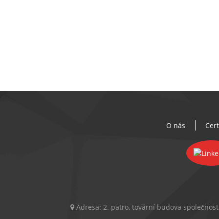
O nás
Cert
Adresa:
2. patro, tovární budova společnos