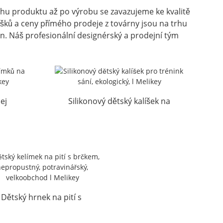
vrhu produktu až po výrobu se zavazujeme ke kvalitě
šků a ceny přímého prodeje z továrny jsou na trhu
n. Náš profesionální designérský a prodejní tým
ej
Silikonový dětský kalíšek na
inka l
trénink Sippy Infant Eco Fri...
Dětský hrnek na pití s ​​
brčkem, nepropustný na