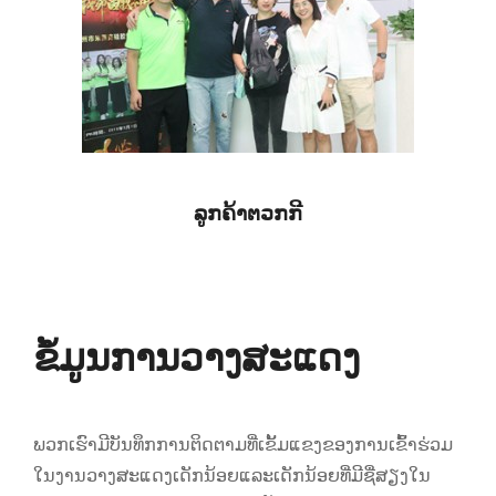
ລູກຄ້າຕວກກີ
ຂໍ້​ມູນ​ການ​ວາງ​ສະ​ແດງ​
ພວກເຮົາມີບັນທຶກການຕິດຕາມທີ່ເຂັ້ມແຂງຂອງການເຂົ້າຮ່ວມ
ໃນງານວາງສະແດງເດັກນ້ອຍແລະເດັກນ້ອຍທີ່ມີຊື່ສຽງໃນ