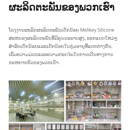
ຜະລິດຕະພັນຂອງພວກເຮົາ
ໂຮງງານຜະລິດຜະລິດຕະພັນເດັກນ້ອຍ Melikey Silicone
ສະຫນອງຜະລິດຕະພັນທີ່ມີຄຸນນະພາບສູງ, ອອກແບບໃຫມ່ໆ
ສໍາລັບເດັກນ້ອຍແລະເດັກນ້ອຍໃນກຸ່ມອາຍຸທີ່ແຕກຕ່າງກັນ,
ເພີ່ມຄວາມມ່ວນແລະຄວາມປອດໄພໃນການເດີນທາງການ
ຂະຫຍາຍຕົວຂອງພວກເຂົາ.