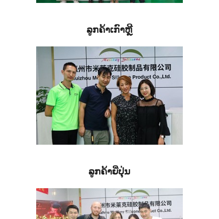
ລູກຄ້າເກົາຫຼີ
ລູກຄ້າຍີ່ປຸ່ນ