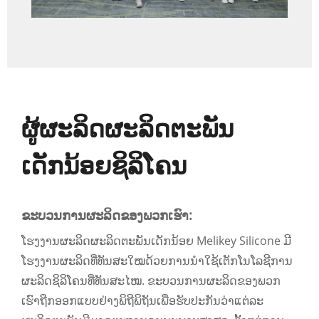
ຜູ້ຜະລິດຜະລິດຕະພັນ
ເດັກນ້ອຍຊິລິໂຄນ
ຂະບວນການຜະລິດຂອງພວກເຮົາ:
ໂຮງງານຜະລິດຜະລິດຕະພັນເດັກນ້ອຍ Melikey Silicone ມີ
ໂຮງງານຜະລິດທີ່ທັນສະໃໝດ້ວຍການນຳໃຊ້ເຕັກໂນໂລຊີການ
ຜະລິດຊິລິໂຄນທີ່ທັນສະໄໝ. ຂະບວນການຜະລິດຂອງພວກ
ເຮົາຖືກອອກແບບຢ່າງພິຖີພິຖັນເພື່ອຮັບປະກັນວ່າແຕ່ລະ