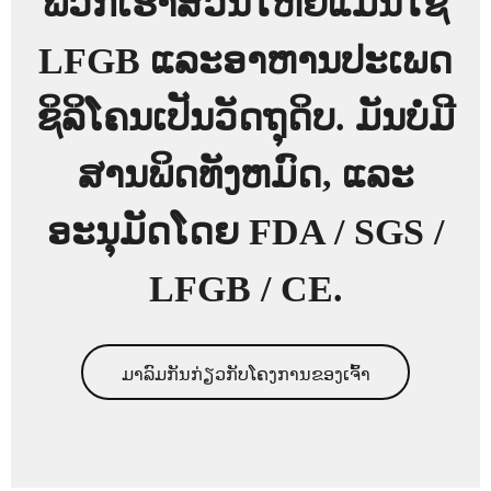
ພວກເຮົາສ່ວນໃຫຍ່ແມ່ນໃຊ້
LFGB ແລະອາຫານປະເພດ
ຊິລິໂຄນເປັນວັດຖຸດິບ. ມັນບໍ່ມີ
ສານພິດທັງຫມົດ, ແລະ
ອະນຸມັດໂດຍ FDA / SGS /
LFGB / CE.
ມາລົມກັນກ່ຽວກັບໂຄງການຂອງເຈົ້າ