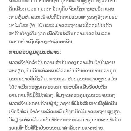
ຜະລິດຕະພັນມີມາດຕະຖານຄຸນນະພາບສູງສຸດ. ຕັ້ງແຕ່ການ
ຄັດເລືອກ ແລະ ກວດກາວັດຖຸດິບ ຈົນເຖິງການຜະລິດ ແລະ
ການຫຸ້ມຫໍ່, ພວກເຮົາປະຕິບັດຕາມແນວທາງຂອງອົງການອະ
ນາໄມໂລກ (WHO) ແລະ ມາດຕະຖານຜະລິດຕະພັນເດັກ
ສາກົນຢ່າງເຂັ້ມງວດ ເພື່ອຮັບປະກັນຄວາມປອດໄພ ແລະ
ຄວາມໜ້າເຊື່ອຖືຂອງຜະລິດຕະພັນ.
ການຄວບຄຸມຄຸນນະພາບ:
ພວກເຮົາຈັດລໍາດັບຄວາມສໍາຄັນຂອງຄວາມສົນໃຈໃນລາຍ
ລະອຽດ, ຂຶ້ນກັບແຕ່ລະຜະລິດຕະພັນຂັ້ນຕອນການຄວບຄຸມ
ຄຸນນະພາບທີ່ເຄັ່ງຄັດ. ການກວດສອບຄຸນນະພາບຫຼາຍແມ່ນ
ໄດ້ດໍາເນີນຕະຫຼອດຂະບວນການຜະລິດເພື່ອຮັບປະກັນ
ລາຍການທີ່ບໍ່ມີຂໍ້ບົກພ່ອງ. ທີມງານຄວບຄຸມຄຸນນະພາບຂອງ
ພວກເຮົາປະກອບດ້ວຍຜູ້ຊ່ຽວຊານທີ່ມີປະສົບການທີ່ອຸທິດຕົນ
ເພື່ອໃຫ້ແນ່ໃຈວ່າຜະລິດຕະພັນທັງຫມົດມີມາດຕະຖານສູງສຸດ.
ມີພຽງແຕ່ຜະລິດຕະພັນທີ່ຜ່ານການກວດກາຄຸນນະພາບທີ່ເຂັ້ມ
ງວດເທົ່ານັ້ນທີ່ຖືກປ່ອຍອອກມາສໍາລັບການແຈກຢາຍ.