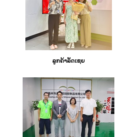
ລູກຄ້າລັດເຊຍ