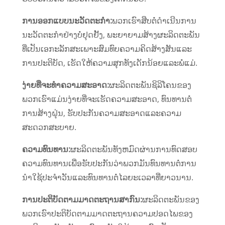
ການອອກແບບນະວັດຕະກໍາ:
ພວກ​ເຮົາ​ສືບ​ຕໍ່​ດຳ​ເນີນ​ການ​
ນະ​ວັດ​ຕະ​ກຳ​ຢ່າງ​ບໍ່​ຢຸດ​ຢັ້ງ, ພະ​ຍາ​ຍາມ​ສ້າງ​ຜະ​ລິດ​ຕະ​ພັນ​
ທີ່​ເປັນ​ເອ​ກະ​ລັກ​ສະ​ເພາະ​ສົມ​ທົບ​ຄວາມ​ຄິດ​ສ້າງ​ສັນ​ແລະ​
ການ​ປະ​ຕິ​ບັດ, ເຮັດ​ໃຫ້​ຄວາມ​ສຸກ​ທັງ​ເດັກ​ນ້ອຍ​ແລະ​ພໍ່​ແມ່.
ງ່າຍ​ທີ່​ຈະ​ທໍາ​ຄວາມ​ສະ​ອາດ​:
ຜະລິດຕະພັນຊິລິໂຄນຂອງ
ພວກເຮົາແມ່ນງ່າຍທີ່ຈະເຮັດຄວາມສະອາດ, ທົນທານຕໍ່
ການສ້າງຝຸ່ນ, ຮັບປະກັນຄວາມສະອາດແລະຄວາມ
ສະດວກສະບາຍ.
ຄວາມທົນທານ:
ຜະລິດຕະພັນທັງຫມົດຜ່ານການທົດສອບ
ຄວາມທົນທານເພື່ອຮັບປະກັນວ່າພວກມັນທົນທານຕໍ່ການ
ນໍາໃຊ້ປະຈໍາວັນແລະທົນທານຕໍ່ໄລຍະເວລາທີ່ຍາວນານ.
ການປະຕິບັດຕາມມາດຕະຖານສາກົນ:
ຜະລິດຕະພັນຂອງ
ພວກເຮົາປະຕິບັດຕາມມາດຕະຖານຄວາມປອດໄພຂອງ