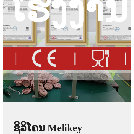
ໂຮງງານ
ຊິລິໂຄນ Melikey