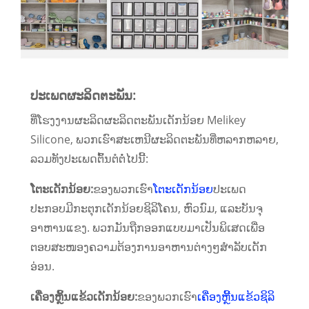
ປະເພດຜະລິດຕະພັນ:
ທີ່ໂຮງງານຜະລິດຜະລິດຕະພັນເດັກນ້ອຍ Melikey
Silicone, ພວກເຮົາສະເຫນີຜະລິດຕະພັນທີ່ຫລາກຫລາຍ,
ລວມທັງປະເພດຕົ້ນຕໍຕໍ່ໄປນີ້:
ໂຕະເດັກນ້ອຍ:
ຂອງພວກເຮົາ
ໂຕະເດັກນ້ອຍ
ປະເພດ
ປະກອບມີກະຕຸກເດັກນ້ອຍຊິລິໂຄນ, ຫົວນົມ, ແລະບັນຈຸ
ອາຫານແຂງ. ພວກມັນຖືກອອກແບບມາເປັນພິເສດເພື່ອ
ຕອບສະໜອງຄວາມຕ້ອງການອາຫານຕ່າງໆສຳລັບເດັກ
ອ່ອນ.
ເຄື່ອງຫຼິ້ນແຂ້ວເດັກນ້ອຍ:
ຂອງພວກເຮົາ
ເຄື່ອງຫຼີ້ນແຂ້ວຊິລິ