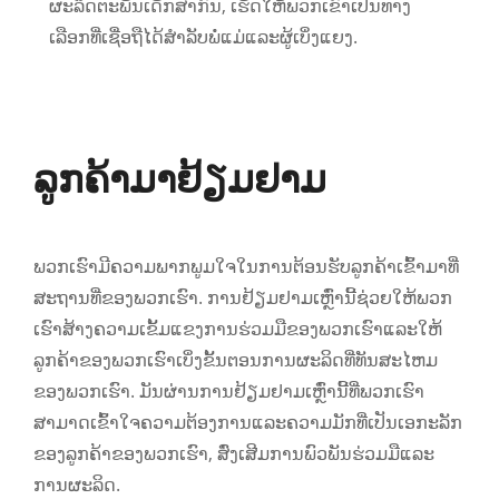
ຜະລິດຕະພັນເດັກສາກົນ, ເຮັດໃຫ້ພວກເຂົາເປັນທາງ
ເລືອກທີ່ເຊື່ອຖືໄດ້ສໍາລັບພໍ່ແມ່ແລະຜູ້ເບິ່ງແຍງ.
ລູກຄ້າມາຢ້ຽມຢາມ
ພວກເຮົາມີຄວາມພາກພູມໃຈໃນການຕ້ອນຮັບລູກຄ້າເຂົ້າມາທີ່
ສະຖານທີ່ຂອງພວກເຮົາ. ການຢ້ຽມຢາມເຫຼົ່ານີ້ຊ່ວຍໃຫ້ພວກ
ເຮົາສ້າງຄວາມເຂັ້ມແຂງການຮ່ວມມືຂອງພວກເຮົາແລະໃຫ້
ລູກຄ້າຂອງພວກເຮົາເບິ່ງຂັ້ນຕອນການຜະລິດທີ່ທັນສະໄຫມ
ຂອງພວກເຮົາ. ມັນຜ່ານການຢ້ຽມຢາມເຫຼົ່ານີ້ທີ່ພວກເຮົາ
ສາມາດເຂົ້າໃຈຄວາມຕ້ອງການແລະຄວາມມັກທີ່ເປັນເອກະລັກ
ຂອງລູກຄ້າຂອງພວກເຮົາ, ສົ່ງເສີມການພົວພັນຮ່ວມມືແລະ
ການຜະລິດ.