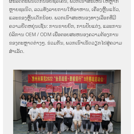
ຜະລິດຕະພັນເດັກນ້ອຍຊິລິໂຄນ, ພວກເຮົາສະເຫນີໃຫ້ຫຼາກ
ຫຼາຍຊະນິດ, ລວມທັງລາຍການໃຫ້ອາຫານ, ເຄື່ອງຫຼີ້ນແຂ້ວ,
ແລະຂອງຫຼິ້ນເດັກນ້ອຍ. ພວກເຮົາສະຫນອງທາງເລືອກທີ່ມີ
ຄວາມຍືດຫຍຸ່ນເຊັ່ນ: ການຂາຍຍົກ, ການປັບແຕ່ງ, ແລະການ
ບໍລິການ OEM / ODM ເພື່ອຕອບສະຫນອງຄວາມຕ້ອງການ
ຂອງຕະຫຼາດຕ່າງໆ. ຮ່ວມກັນ, ພວກເຮົາເຮັດວຽກໄປສູ່ຄວາມ
ສໍາເລັດ.