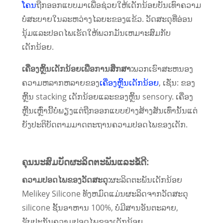
ໂຄນ
ຖືກອອກແບບມາເພື່ອຊ່ວຍໃຫ້ເດັກນ້ອຍບັນເທົາຄວາມ
ບໍ່ສະບາຍໃນລະຫວ່າງໄລຍະຂອງແຂ້ວ. ວັດສະດຸທີ່ອ່ອນ
ນຸ້ມແລະປອດໄພເຮັດໃຫ້ພວກມັນເຫມາະສົມກັບ
ເດັກນ້ອຍ.
ເຄື່ອງຫຼິ້ນເດັກນ້ອຍເພື່ອການສຶກສາ:
ພວກເຮົາສະຫນອງ
ຄວາມຫລາກຫລາຍຂອງ
ເຄື່ອງຫຼິ້ນເດັກນ້ອຍ
, ເຊັ່ນ: ຂອງ
ຫຼິ້ນ stacking ເດັກນ້ອຍແລະຂອງຫຼິ້ນ sensory. ເຄື່ອງ
ຫຼີ້ນເຫຼົ່ານີ້ບໍ່ພຽງແຕ່ຖືກອອກແບບຢ່າງສ້າງສັນເທົ່ານັ້ນແຕ່
ຍັງປະຕິບັດຕາມມາດຕະຖານຄວາມປອດໄພຂອງເດັກ.
ຄຸນ​ນະ​ສົມ​ບັດ​ຜະ​ລິດ​ຕະ​ພັນ​ແລະ​ຂໍ້​ດີ​:
ຄວາມປອດໄພຂອງວັດສະດຸ:
ຜະລິດຕະພັນເດັກນ້ອຍ
Melikey Silicone ທັງຫມົດແມ່ນຜະລິດຈາກວັດສະດຸ
silicone ຊັ້ນອາຫານ 100%, ບໍ່ມີສານອັນຕະລາຍ,
ຮັບປະກັນຄວາມປອດໄພຂອງເດັກນ້ອຍ.