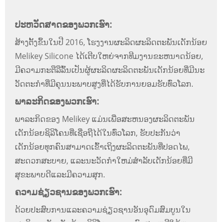
ປະຫວັດສາດຂອງພວກເຮົາ:
ສ້າງຕັ້ງຂຶ້ນໃນປີ 2016, ໂຮງງານຜະລິດຜະລິດຕະພັນເດັກນ້ອຍ
Melikey Silicone ໄດ້ເຕີບໃຫຍ່ຈາກທີມງານຂະຫນາດນ້ອຍ,
ມີຄວາມກະຕືລືລົ້ນເປັນຜູ້ຜະລິດຜະລິດຕະພັນເດັກນ້ອຍທີ່ມີນະ
ວັດຕະກໍາທີ່ມີຄຸນນະພາບສູງທີ່ໄດ້ຮັບການຍອມຮັບທົ່ວໂລກ.
ພາລະກິດຂອງພວກເຮົາ:
ພາລະກິດຂອງ Melikey ແມ່ນເພື່ອສະຫນອງຜະລິດຕະພັນ
ເດັກນ້ອຍຊິລິໂຄນທີ່ເຊື່ອຖືໄດ້ໃນທົ່ວໂລກ, ຮັບປະກັນວ່າ
ເດັກນ້ອຍທຸກຄົນສາມາດເຂົ້າເຖິງຜະລິດຕະພັນທີ່ປອດໄພ,
ສະດວກສະບາຍ, ແລະນະວັດກໍາໃຫມ່ສໍາລັບເດັກນ້ອຍທີ່ມີ
ສຸຂະພາບດີແລະມີຄວາມສຸກ.
ຄວາມຊ່ຽວຊານຂອງພວກເຮົາ:
ດ້ວຍປະສົບການແລະຄວາມຊ່ຽວຊານອັນອຸດົມສົມບູນໃນ