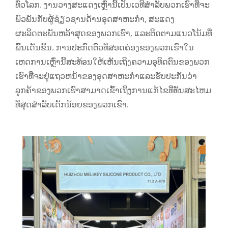
ທົ່ວໂລກ. ງານວາງສະແດງເຫຼົ່ານີ້ເປັນເວທີສໍາລັບພວກເຮົາທີ່ຈະ
ພົວພັນກັບຜູ້ຊ່ຽວຊານດ້ານອຸດສາຫະກໍາ, ສະແດງ
ຜະລິດຕະພັນຫລ້າສຸດຂອງພວກເຮົາ, ແລະຕິດຕາມແນວໂນ້ມທີ່
ພົ້ນເດັ່ນຂື້ນ. ການປະກົດຕົວທີ່ສອດຄ່ອງຂອງພວກເຮົາໃນ
ເຫດການເຫຼົ່ານີ້ສະທ້ອນໃຫ້ເຫັນເຖິງຄວາມອຸທິດຕົນຂອງພວກ
ເຮົາທີ່ຈະຢູ່ແຖວຫນ້າຂອງອຸດສາຫະກໍາແລະຮັບປະກັນວ່າ
ລູກຄ້າຂອງພວກເຮົາສາມາດເຂົ້າເຖິງການແກ້ໄຂທີ່ທັນສະໄຫມ
ທີ່ສຸດສໍາລັບເດັກນ້ອຍຂອງພວກເຂົາ.