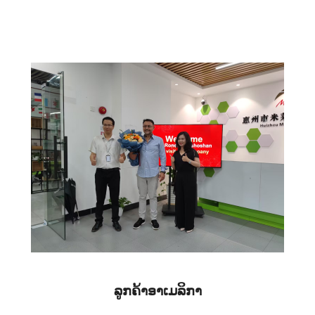
ລູກ​ຄ້າ​ອາ​ເມລິ​ກາ​