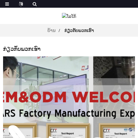
ບ້ານ
ກ່ຽວກັບພວກເຮົາ
ກ່ຽວກັບພວກເຮົາ