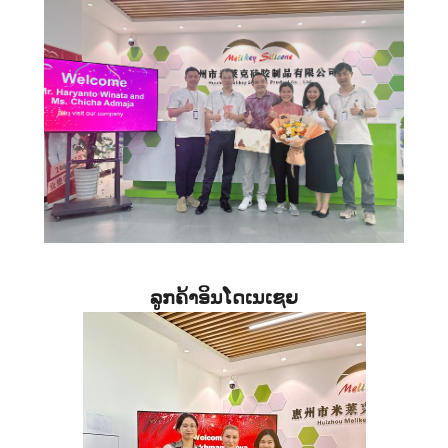
ລູກຄ້າອິນໂດເນເຊຍ