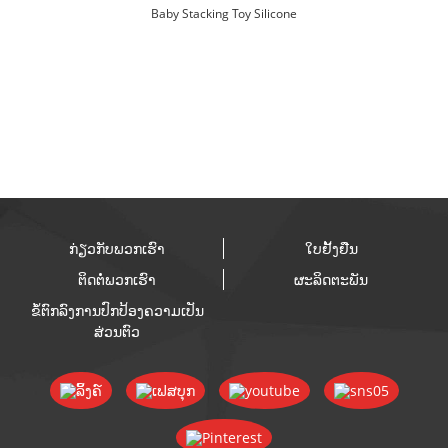
Baby Stacking Toy Silicone
Montessori ຂາຍສົ່ງ
ກ່ຽວກັບພວກເຮົາ
ໃບຢັ້ງຢືນ
ຕິດຕໍ່ພວກເຮົາ
ຜະລິດຕະພັນ
ຂໍ້ຕົກລົງການປົກປ້ອງຄວາມເປັນ
ສ່ວນຕົວ