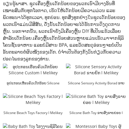
ຮຽນຮູ້ພາສາ. ຊຸດເຄື່ອງຫຼິ້ນເດັກນ້ອຍຂອງພວກເຮົາມີບາງອັນທີ່
ເໝາະສົມກັບທຸກໂອກາດ, ເຮັດໃຫ້ເດັກນ້ອຍມີຄວາມມ່ວນ ແລະ
ພັດທະນາໄດ້ທຸກເວລາ, ທຸກບ່ອນ. ທຸກສິ່ງທຸກຢ່າງໃນຊຸດເດັກນ້ອຍຂອງ
ພວກເຮົາແມ່ນມີສີສັນ, ດັ່ງນັ້ນເດັກນ້ອຍຈະໄດ້ຮັບການດຶງດູດການ
ຫຼິ້ນ. ນອກຈາກນັ້ນ, ພວກເຮົາຍັງມີເຄື່ອງຫຼິ້ນ DIY ທີ່ເປັນແຂ້ວເລ່ືອຍ
ສຳລັບເດັກນ້ອຍ.ເຄື່ອງຫຼິ້ນເດັກນ້ອຍສ່ວນຫຼາຍແມ່ນເຮັດມາຈາກຊິລິ
ໂຄນຊັ້ນອາຫານ ແລະບໍ່ມີສານ BPA, ແລະວັດສະດຸອ່ອນໆຈະບໍ່ເປັນ
ອັນຕະລາຍຕໍ່ຜິວໜັງຂອງເດັກ. ບໍ່ຈໍາເປັນຕ້ອງກັງວົນກ່ຽວກັບຄວາມ
ປອດໄພຂອງລູກຂອງທ່ານ.
ອຸປະກອນເຮືອນຄົວເດັກນ້ອຍ Silicone
Silicone Sensory Activity Borad ຂາຍ
Custom l Melikey
ຍົກ l Mel...
Silicone Beach Toys Factory l Melikey
Silicone Bath Toy ຂາຍສົ່ງຂາຍຍ່ອຍ l
Melikey