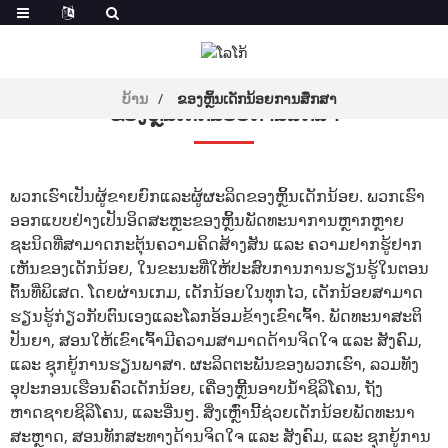
ບ້ານ
ຂອງຫຼິ້ນເດັກນ້ອຍການສຶກສາ
ຂອງຫຼິ້ນເດັກນ້ອຍການສຶກສາ
ພວກເຮົາເປັນຜູ້ຂາຍຍົກແລະຜູ້ຜະລິດຂອງຫຼິ້ນເດັກນ້ອຍ. ພວກເຮົາ
ອອກແບບຢ່າງເປັນອິດສະຫຼະຂອງຫຼິ້ນພັດທະນາການຫຼາກຫຼາຍ
ຊະນິດທີ່ສາມາດກະຕຸ້ນຄວາມຄິດສ້າງສັນ ແລະ ຄວາມຢາກຮູ້ຢາກ
ເຫັນຂອງເດັກນ້ອຍ, ໃນຂະນະທີ່ໃຫ້ປະສົບການການຮຽນຮູ້ໃນຕອນ
ຕົ້ນທີ່ພິເສດ. ໂດຍຜ່ານເກມ, ເດັກນ້ອຍໃນທຸກໄວ, ເດັກນ້ອຍສາມາດ
ຮຽນຮູ້ກ່ຽວກັບຕົນເອງແລະໂລກອ້ອມຂ້າງເຂົາເຈົ້າ. ພັດທະນາ​ສະຕິ​
ປັນຍາ, ສອນ​ໃຫ້​ເຂົາ​ເຈົ້າ​ມີ​ຄວາມ​ສາມາດ​ດ້ານ​ຈິດ​ໃຈ ແລະ ສັງຄົມ, ​
ແລະ ຊຸກຍູ້​ການ​ຮຽນ​ພາສາ. ຜະລິດຕະພັນຂອງພວກເຮົາ, ລວມທັງ
ອຸປະກອນເຮືອນຄົວເດັກນ້ອຍ
, ເຄື່ອງຫຼີ້ນອາບນໍ້າຊິລິໂຄນ, ຖັງ
ຫາດຊາຍຊິລິໂຄນ, ແລະອື່ນໆ. ສິ່ງເຫຼົ່ານີ້ຊ່ວຍເດັກນ້ອຍພັດທະນາ
ສະຫຼາດ, ສອນທັກສະທາງດ້ານຈິດໃຈ ແລະ ສັງຄົມ, ແລະ ຊຸກຍູ້ການ