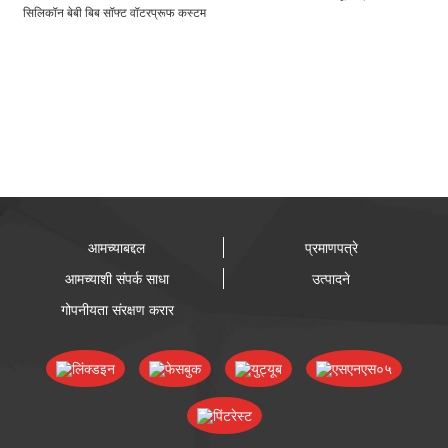
सिलिकॉन बेबी बिब सॉफ्ट वॉटरप्रूफ कस्टम
होलसेल...
आमच्याबद्दल
प्रमाणपत्रे
आमच्याशी संपर्क साधा
उत्पादने
गोपनीयता संरक्षण करार