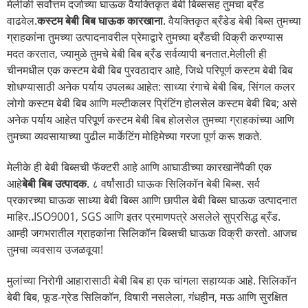
मेलीकी सर्वोत्तम दर्जाच्या घाऊक वैयक्तिकृत बेबी बिब्ससह तुमचा ब्रँड
वाढवेल.
कस्टम बेबी बिब घाऊक कारखाना
. वैयक्तिकृत ब्रँडेड बेबी बिब्स तुमच्या
ग्राहकांना तुमच्या उत्पादनावरील प्रेमाद्वारे तुमच्या ब्रँडची विक्री करण्यास
मदत करतात, ज्यामुळे तुमचे बेबी बिब ब्रँड सर्वव्यापी बनतात.
मेलीली ही
चीनमधील एक कस्टम बेबी बिब पुरवठादार आहे, जिथे परिपूर्ण कस्टम बेबी बिब
शोधण्यासाठी अनेक पर्याय उपलब्ध आहेत: साध्या रंगाचे बेबी बिब, सिंगल कलर
लोगो कस्टम बेबी बिब आणि मल्टीकलर प्रिंटिंग होलसेल कस्टम बेबी बिब; असे
अनेक पर्याय आहेत परिपूर्ण कस्टम बेबी बिब होलसेल तुमच्या ग्राहकांच्या आणि
तुमच्या व्यवसायाच्या पुढील मार्केटिंग मोहिमेच्या गरजा पूर्ण करू शकते.
मेलीके ही बेबी बिब्सची फॅक्टरी आहे आणि आघाडीच्या कारखानेंपैकी एक
आहे
बेबी बिब उत्पादक
. ८ वर्षांसाठी घाऊक सिलिकॉन बेबी बिब्स. सर्व
प्रकारच्या घाऊक साध्या बेबी बिब्स आणि छापील बेबी बिब्स घाऊक उत्पादनात
माहिर.
.
ISO9001, SGS आणि इतर प्रमाणपत्रे असलेले सुप्रसिद्ध ब्रँड.
आम्ही जगभरातील ग्राहकांना सिलिकॉन बिब्सची घाऊक विक्री करतो. आजच
तुमचा व्यवसाय उजळवूया!
मुलांच्या निरोगी आहारासाठी बेबी बिब हा एक चांगला सहाय्यक आहे. सिलिकॉन
बेबी बिब, फूड-ग्रेड सिलिकॉन, विषारी नसलेला, गंधहीन, मऊ आणि सुरक्षित