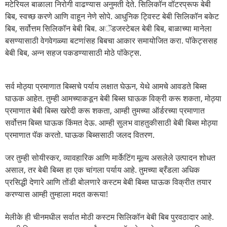
मटेरियल बाळाला निरोगी वाढण्यास अनुमती देते. सिलिकॉन वॉटरप्रूफ बेबी
बिब, स्वच्छ करणे आणि वाहून नेणे सोपे. आधुनिक ट्विस्ट बेबी सिलिकॉन बकेट
बिब, सर्वोत्तम सिलिकॉन बेबी बिब. अॅडजस्टेबल बेबी बिब, बाळाच्या मानेला
बसण्यासाठी वेगवेगळ्या बटणांसह बिबचा आकार समायोजित करा. पॉकेट्ससह
बेबी बिब, अन्न सहज पकडण्यासाठी मोठे पॉकेट्स.
सर्व मोठ्या प्रमाणात बिब्सचे पर्याय लक्षात घेऊन, येथे आमचे आवडते बिब्स
घाऊक आहेत. तुम्ही आमच्याकडून बेबी बिब्स घाऊक विक्री करू शकता, मोठ्या
प्रमाणात बेबी बिब्स खरेदी करू शकता, आम्ही तुमच्या ऑर्डरच्या प्रमाणात
सर्वोत्तम बिब्स घाऊक किंमत देऊ. आम्ही सुलभ वाहतुकीसाठी बेबी बिब्स मोठ्या
प्रमाणात पॅक करतो. घाऊक बिब्ससाठी जलद वितरण.
जर तुम्ही सोयीस्कर, व्यावहारिक आणि मार्केटिंग मूल्य असलेले उत्पादन शोधत
असाल, तर बेबी बिब्स हा एक चांगला पर्याय आहे. तुमच्या ब्रँडला अधिक
प्रसिद्धी देणारे आणि तोंडी बोलणारे कस्टम बेबी बिब्स घाऊक विक्रीत तयार
करण्यास आम्ही तुम्हाला मदत करूया!
मेलीके ही चीनमधील सर्वात मोठी कस्टम सिलिकॉन बेबी बिब पुरवठादार आहे.