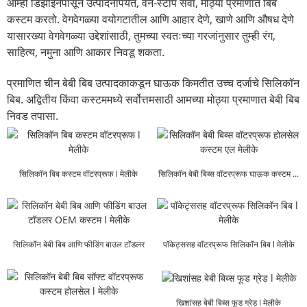
आम्ही डिझाइनपासून उत्पादनापर्यंत, वन-स्टॉप सेवा, मोठ्या प्रमाणात बिब
कस्टम करतो. वेगवेगळ्या वयोगटातील आणि आहार देणे, खाणे आणि औषध देणे
यासारख्या वेगवेगळ्या उद्देशांसाठी, तुमच्या स्वतःच्या गरजांनुसार तुम्ही रंग,
साहित्य, नमुना आणि आकार निवडू शकता.
प्रमाणित चीन बेबी बिब उत्पादकाकडून घाऊक किमतीत उच्च दर्जाचे सिलिकॉन
बिब. अद्वितीय किंवा कस्टममध्ये सर्वोत्तमसाठी आमच्या मोठ्या प्रमाणात बेबी बिब
निवड तपासा.
सिलिकॉन बिब कस्टम वॉटरप्रूफ l मेलीके
सिलिकॉन बेबी बिब्स वॉटरप्रूफ घाऊक कस्टम ...
सिलिकॉन बेबी बिब आणि फीडिंग बाउल टॉडलर
पॉकेट्ससह वॉटरप्रूफ सिलिकॉन बिब l मेलीके
OEM ...
खिशांसह बेबी बिब्स फूड ग्रेड l मेलीके