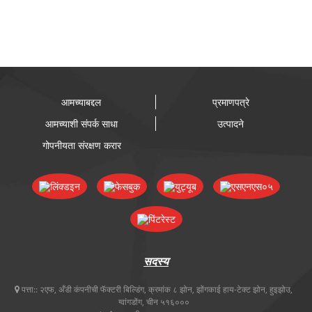
आमच्याबद्दल
प्रमाणपत्रे
आमच्याशी संपर्क साधा
उत्पादने
गोपनीयता संरक्षण करार
सदस्य
पत्ता::
२एफ, अँडी कंपनीची फॅक्टरी बिल्डिंग, क्रमांक ८ झोन, झोंगकाई हाय-टेक्ट झोन, हुइझोउ,
ग्वांगडोंग, चीन ५१६०००