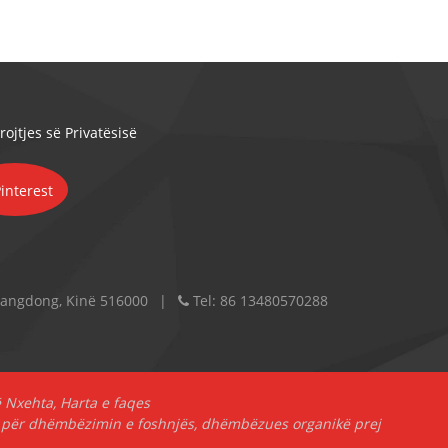
ojtjes së Privatësisë
Guangdong, Kinë 516000
Tel:
86 13480570288
ë Nxehta
,
Harta e faqes
i për dhëmbëzimin e foshnjës
,
dhëmbëzues organikë prej