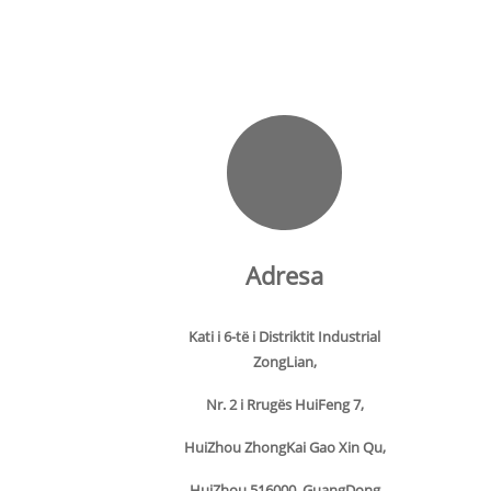
Adresa
Kati i 6-të i Distriktit Industrial
ZongLian,
Nr. 2 i Rrugës HuiFeng 7,
HuiZhou ZhongKai Gao Xin Qu,
HuiZhou 516000, GuangDong