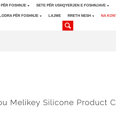
 PËR FOSHNJE
SETE PËR USHQYERJEN E FOSHNJAVE
LODRA PËR FOSHNJE
LAJME
RRETH NESH
NA KON
u Melikey Silicone Product C