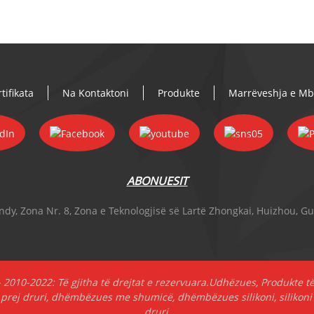
tifikata
Na Kontaktoni
Produkte
Marrëveshja e Mbr
ABONUESIT
ndy, Zona Nr. 8, Zona e Teknologjisë së Lartë Zhongkai, Huizhou, 
- 2010-2022: Të gjitha të drejtat e rezervuara.
Udhëzues
,
Produkte t
rej druri
,
dhëmbëzues me shumicë
,
dhëmbëzues silikoni
,
silikon
druri
,