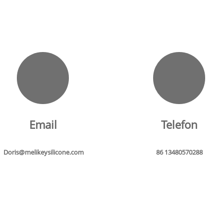
Email
Telefon
Doris@melikeysilicone.com
86 13480570288