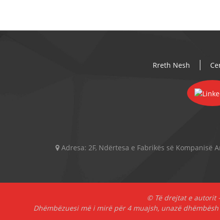
Rreth Nesh
Cer
Adresa:
2F, Ndërtesa e Fabrikës së Kompanisë A
© Të drejtat e autorit 
Dhëmbëzuesi më i mirë për 4 muajsh
,
unazë dhëmbësh p