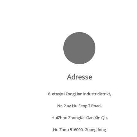
Adresse
6. etasje i ZongLian industridistrikt,
Nr. 2 av HuiFeng 7 Road,
HuiZhou ZhongKai Gao Xin Qu,
HuiZhou 516000, Guangdong