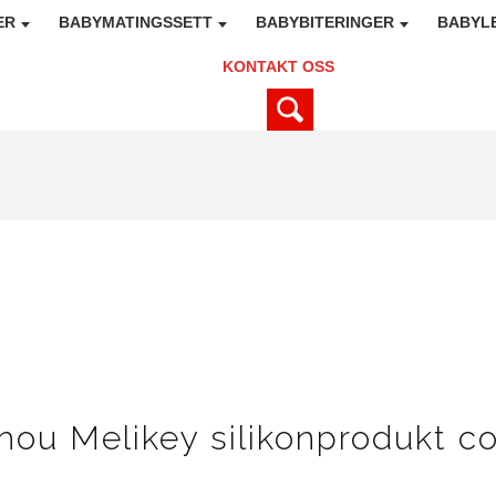
ER
BABYMATINGSSETT
BABYBITERINGER
BABYL
KONTAKT OSS
hou Melikey silikonprodukt co