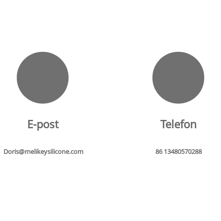
E-post
Telefon
Doris@melikeysilicone.com
86 13480570288