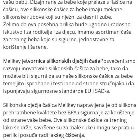
vašu bebu. Dizajnirane za bebe koje prelaze s flašice na
čašicu, ove silikonske čašice za bebe imaju mekane
silikonske rubove koji su nježni za desni i zube.
Želimo da ova posebna prilika bude ugodno i radosno
iskustvo i za roditelje i za djecu. Imamo asortiman čaša
za trening beba koje su sigurne, jednostavne za
korištenje i šarene.
Melikey je
tvornica silikonskih dječjih čaša
Posvećeni smo
razvoju inovativnih silikonskih čašica za bebe, tako da
možete biti sigurni da su naše silikonske čašice za bebe
temeljito isprobane i testirane od strane stručnjaka i da
ispunjavaju sigurnosne standarde EU i SAD-a.
Silikonska dječja čašica Melikey napravljena je od silikona
prehrambene kvalitete bez BPA i sigurna je za korištenje
od strane vaše bebe. Ove silikonske čašice za trening
lako se drže, savršene su za male ruke i mogu se prati u
perilici posuđa radi lakšeg čišćenja.