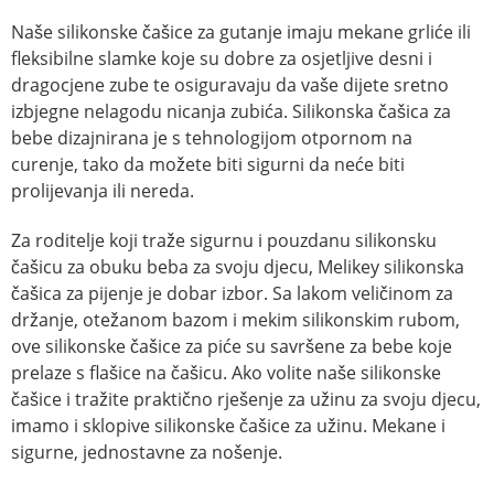
Naše silikonske čašice za gutanje imaju mekane grliće ili
fleksibilne slamke koje su dobre za osjetljive desni i
dragocjene zube te osiguravaju da vaše dijete sretno
izbjegne nelagodu nicanja zubića. Silikonska čašica za
bebe dizajnirana je s tehnologijom otpornom na
curenje, tako da možete biti sigurni da neće biti
prolijevanja ili nereda.
Za roditelje koji traže sigurnu i pouzdanu silikonsku
čašicu za obuku beba za svoju djecu, Melikey silikonska
čašica za pijenje je dobar izbor. Sa lakom veličinom za
držanje, otežanom bazom i mekim silikonskim rubom,
ove silikonske čašice za piće su savršene za bebe koje
prelaze s flašice na čašicu. Ako volite naše silikonske
čašice i tražite praktično rješenje za užinu za svoju djecu,
imamo i sklopive silikonske čašice za užinu. Mekane i
sigurne, jednostavne za nošenje.