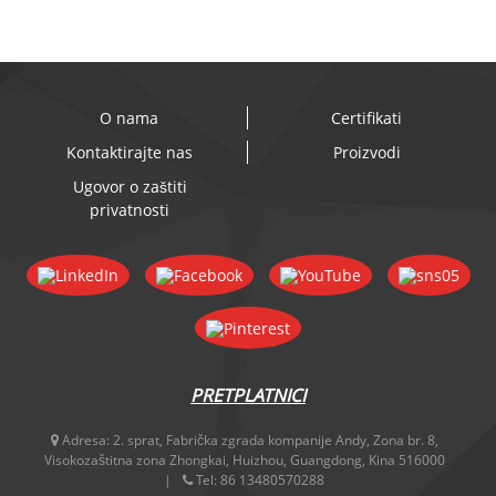
O nama
Certifikati
Kontaktirajte nas
Proizvodi
Ugovor o zaštiti
privatnosti
PRETPLATNICI
Adresa:
2. sprat, Fabrička zgrada kompanije Andy, Zona br. 8,
Visokozaštitna zona Zhongkai, Huizhou, Guangdong, Kina 516000
Tel:
86 13480570288