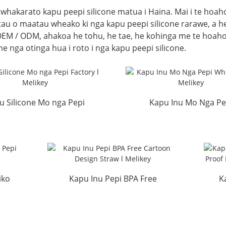
iwhakarato kapu peepi silicone matua i Haina. Mai i te hoa
tau o maatau wheako ki nga kapu peepi silicone rarawe, a he
OEM / ODM, ahakoa he tohu, he tae, he kohinga me te hoah
 nga otinga hua i roto i nga kapu peepi silicone.
u Silicone Mo nga Pepi
Kapu Inu Mo Nga Pe
Factory l Melikey
Wholesale l Melike
iko
Kapu Inu Pepi BPA Free
K
y
Cartoon Design Straw...