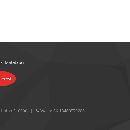
ki Matatapu
 Haina 516000
Waea:
86 13480570288