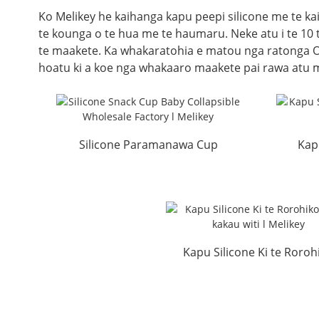
Ko Melikey he kaihanga kapu peepi silicone me te ka
te kounga o te hua me te haumaru. Neke atu i te 10 
te maakete. Ka whakaratohia e matou nga ratonga 
hoatu ki a koe nga whakaaro maakete pai rawa atu me
Silicone Paramanawa Cup
Kap
Baby Collapsible Wholesale
F...
Kapu Silicone Ki te Roroh
Pepi kakau witi l Melike