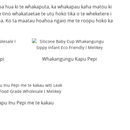
hoa hua ki te whakaputa, ka whakapau kaha matou ki
 tino whakataetae te utu hoko tika o te wheketere i
oa. Ko ta maatau hoahoa ngaio me te roopu hoko ka
pi
Whakangungu Kapu Pepi
y
Silicone Sippy Infant Eco
Paraire...
apu Inu Pepi me te kakau
witi maru kai a...