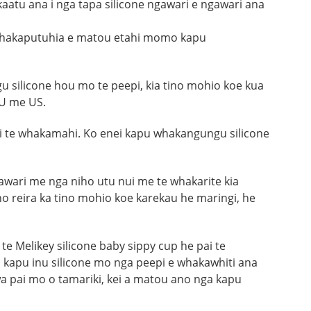
kaatu ana i nga tapa silicone ngawari e ngawari ana
 whakaputuhia e matou etahi momo kapu
 silicone hou mo te peepi, kia tino mohio koe kua
EU me US.
ki te whakamahi. Ko enei kapu whakangungu silicone
awari me nga niho utu nui me te whakarite kia
no reira ka tino mohio koe karekau he maringi, he
 Melikey silicone baby sippy cup he pai te
ei kapu inu silicone mo nga peepi e whakawhiti ana
wa pai mo o tamariki, kei a matou ano nga kapu