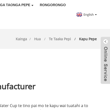
GA TAONGA PEPE
RONGORONGO
English
Kainga
Hua
Te Taaka Pepi
Kapu Pepe
ufacturer
Water Cup te tino pai mo te kapu wai tuatahi a to