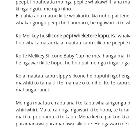
peepi. I hoahoatia mo nga pepi e whakawhiti ana mai
ki nga ngutu me nga niho.
E hiahia ana matou ki te whakarite kia noho pai t
whakangungu peepi he haumaru, he ngawari ki te w
Ko Melikey he
silicone pēpi wheketere kapu
. Ka whak
tino whakamatauria a maatau kapu silicone peepi e
Ko te Melikey Silicone Baby Cup he mea hanga mai i
he ngawari ki te hopu, he tino pai mo nga ringaringa
Ko a maatau kapu sippy silicone he pupuhi ngohengo
mawhiti to tamaiti i te mamae o te niho. Ko te kapu 
mahanga ranei.
Mo nga maatua e rapu ana i te kapu whakangungu pee
whiriwhiri. Ma te rahinga ngawari ki te hopu, te tur
mai i te pounamu ki te kapu. Mena kei te pai koe ki
paramanawa paramanawa silicone. He ngawari me te