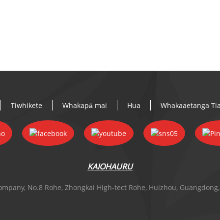
Tiwhikete
Whakapā mai
Hua
Whakaaetanga Tia
KAIOHAURU
ompany, No.8 Rohe, Zhongkai High-tect Rohe, Huizhou, Guangdong,