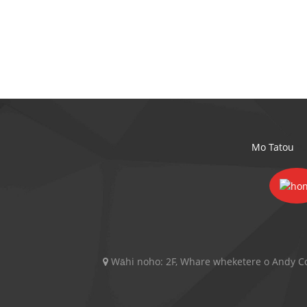
Mo Tatou
Wāhi noho:
2F, Whare wheketere o Andy C