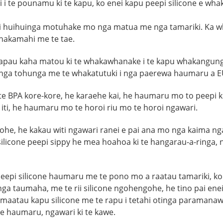
 i te pounamu ki te kapu, ko enei kapu peepi silicone e wha
enei huihuinga motuhake mo nga matua me nga tamariki. Ka
hakamahi me te tae.
apau kaha matou ki te whakawhanake i te kapu whakangungu
 nga tohunga me te whakatutuki i nga paerewa haumaru a 
 te BPA kore-kore, he karaehe kai, he haumaru mo to peepi 
 iti, he haumaru mo te horoi riu mo te horoi ngawari.
he, he kakau witi ngawari ranei e pai ana mo nga kaima ng
silicone peepi sippy he mea hoahoa ki te hangarau-a-ringa, 
pi silicone haumaru me te pono mo a raatau tamariki, ko te
anga taumaha, me te rii silicone ngohengohe, he tino pai en
 a maatau kapu silicone me te rapu i tetahi otinga paramana
 haumaru, ngawari ki te kawe.