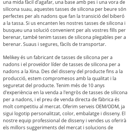
una mida fàcil d'agafar, una base amb pes i una vora de
silicona suau, aquestes tasses de silicona per beure són
perfectes per als nadons que fan la transició del biberó
a la tassa. Si us encanten les nostres tasses de silicona i
busqueu una solució convenient per als vostres fills per
berenar, també tenim tasses de silicona plegables per a
berenar. Suaus i segures, fàcils de transportar.
Melikey és un fabricant de tasses de silicona per a
nadons i el proveïdor líder de tasses de silicona per a
nadons a la Xina. Des del disseny del producte fins a la
producció, estem compromesos amb la qualitat i la
seguretat del producte. Tenim més de 10 anys
d'experiència en la venda a l'engròs de tasses de silicona
per a nadons, i el preu de venda directa de fàbrica és
molt competitiu al mercat. Oferim serveis OEM/ODM, ja
sigui logotip personalitzat, color, embalatge i disseny. El
nostre equip professional de disseny i vendes us oferirà
els millors suggeriments del mercat i solucions de