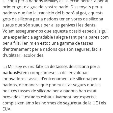
silicona per a nadons Melikey és l'elecció perfecta per al
primer got d'aigua del vostre nadó. Dissenyats per a
nadons que fan la transició del biberó al got, aquests
gots de silicona per a nadons tenen vores de silicona
suaus que són suaus per a les genives i les dents.
Volem assegurar-nos que aquesta ocasió especial sigui
una experiència agradable i alegre tant per a pares com
per a fills. Tenim en estoc una gamma de tasses
d'entrenament per a nadons que són segures, fàcils
d'utilitzar i acolorides.
La Melikey és una
fàbrica de tasses de silicona per a
nadons
Estem compromesos a desenvolupar
innovadores tasses d'entrenament de silicona per a
nadons, de manera que podeu estar segurs que les
nostres tasses de silicona per a nadons han estat
provades i testades exhaustivament per experts i
compleixen amb les normes de seguretat de la UE i els
EUA.