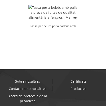
nadons a l'engròs l Melikey
dibuixos animats sense BPA...
Tassa per beure per a nadons amb
palla, a prova de fuites, per a
aliments...
Sobre nosaltres
Certificats
Contacta amb nosaltres
Productes
Acord de protecció de la
privadesa