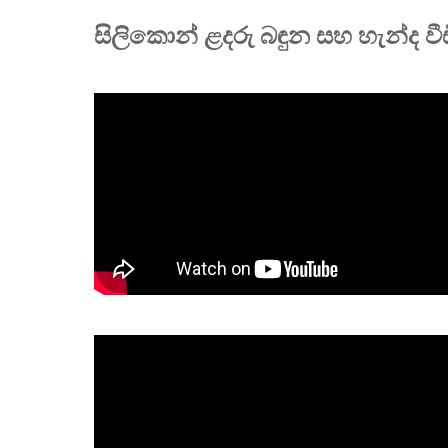
සිලිකොන් ළදරු බඳුන සහ හැන්ද ව