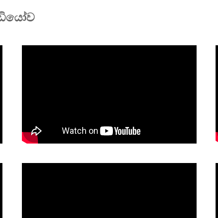
ීඩියෝව