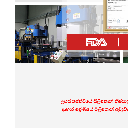
උසස් තත්ත්වයේ සිලිකොන් නිෂ්පාදන
ආහාර ශ්‍රේණියේ සිලිකොන් අමුද්