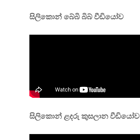
සිලිකොන් බේබි බිබ් වීඩියෝව
සිලිකොන් ළදරු කුසලාන වීඩියෝව