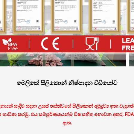
මෙලිකේ සිලිකොන් නිෂ්පාදන වීඩියෝව
යක් සෑදීම සඳහා උසස් තත්ත්වයේ සිලිකොන් අමුද්‍රව්‍ය ඉතා වැදගත
‍රව්‍ය භාවිතා කරමු. එය සම්පූර්ණයෙන්ම විෂ සහිත නොවන අතර, FD
ඇත.