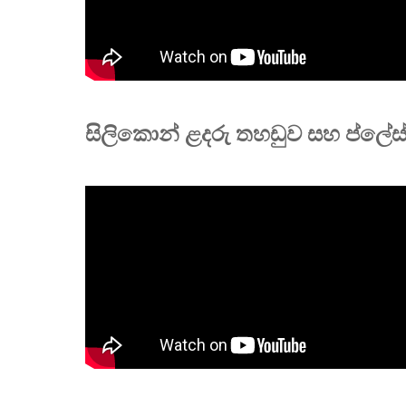
සිලිකොන් ළදරු තහඩුව සහ ප්ලේස්