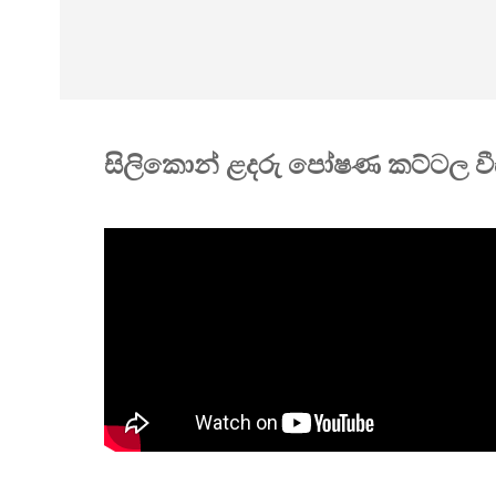
සිලිකොන් ළදරු පෝෂණ කට්ටල ව