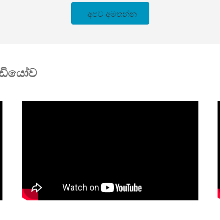
අපව අමතන්න
ීඩියෝව