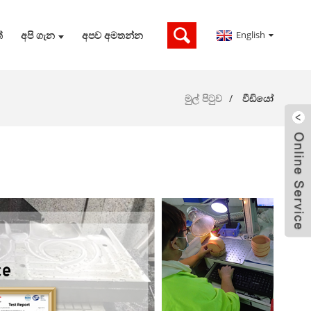
English
්
අපි ගැන
අපව අමතන්න
මුල් පිටුව
වීඩියෝ