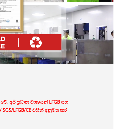
් වේ. අපි ප්‍රධාන වශයෙන් LFGB සහ
A/ SGS/LFGB/CE විසින් අනුමත කර