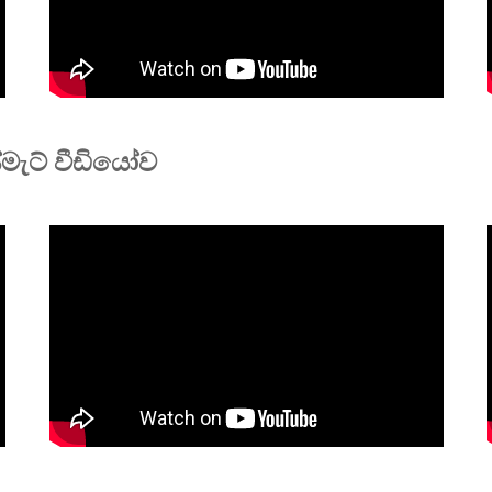
මැට් වීඩියෝව