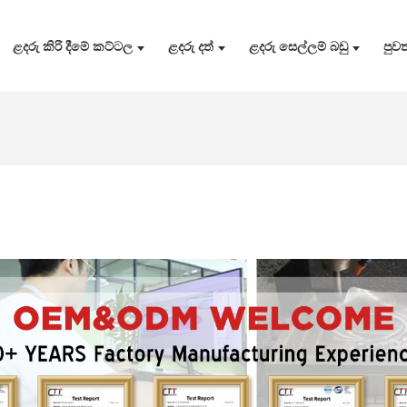
ළදරු කිරි දීමේ කට්ටල
ළදරු දත්
ළදරු සෙල්ලම් බඩු
පුවත