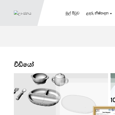
මුල් පිටුව
ළදරු නිෂ්පාදන
වීඩියෝ