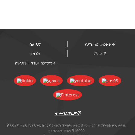
ስለ እኛ
የምስክር ወረቀቶች
ያግኙን
ምርቶች
የግላዊነት ጥበቃ ስምምነት
ተመዝጋቢዎች
አድራሻ፡-
2ኤፍ, የአንዲ ኩባንያ ፋብሪካ ግንባታ, ቁጥር 8 ዞን, ዞንግካይ ሃይ-ቴክ ዞን, ሁይዙ,
ጓንግዶንግ, ቻይና 516000