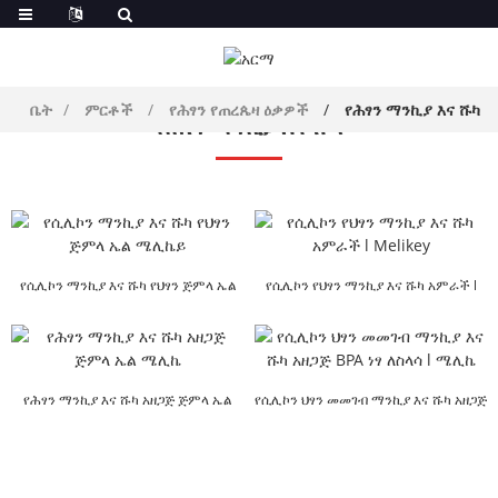
ቤት
ምርቶች
የሕፃን የጠረጴዛ ዕቃዎች
የሕፃን ማንኪያ እና ሹካ
የሕፃን ማንኪያ እና ሹካ
የሲሊኮን ማንኪያ እና ሹካ የህፃን ጅምላ ኤል
የሲሊኮን የህፃን ማንኪያ እና ሹካ አምራች l
ሜሊኬይ
መል...
የሕፃን ማንኪያ እና ሹካ አዘጋጅ ጅምላ ኤል
የሲሊኮን ህፃን መመገብ ማንኪያ እና ሹካ አዘጋጅ
ሜሊኬ
BPA F...