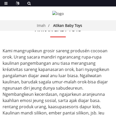
Imah
Atikan Baby Toys
ATIKAN BABY TOYS
Kami mangrupikeun grosir sareng produsén cocooan
orok. Urang sacara mandiri ngarancang rupa-rupa
kaulinan pangembangan anu tiasa merangsang
kréativitas sareng kapanasaran orok, bari nyayogikeun
pangalaman diajar awal anu luar biasa. Ngaliwatan
kaulinan, barudak sagala umur-malah orok-bisa diajar
ngeunaan diri jeung dunya sabudeureun.
Ngembangkeun kecerdasan, ngajarkeun aranjeunna
kaahlian emosi jeung sosial, sarta ajak diajar basa.
rentang produk urang, kaasup
asesoris dapur kids
,
Kaulinan mandi silikon, ember pantai silikon, jsb. Ieu