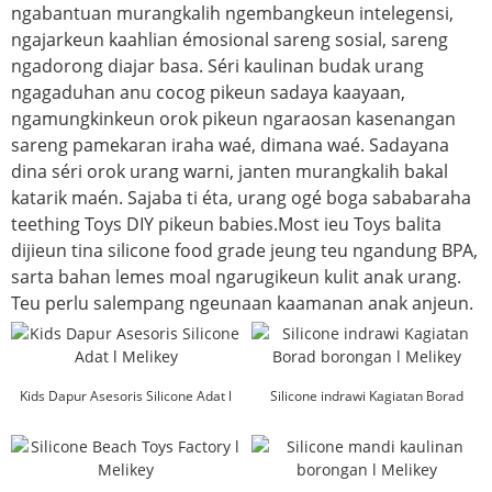
ngabantuan murangkalih ngembangkeun intelegensi,
ngajarkeun kaahlian émosional sareng sosial, sareng
ngadorong diajar basa. Séri kaulinan budak urang
ngagaduhan anu cocog pikeun sadaya kaayaan,
ngamungkinkeun orok pikeun ngaraosan kasenangan
sareng pamekaran iraha waé, dimana waé. Sadayana
dina séri orok urang warni, janten murangkalih bakal
katarik maén. Sajaba ti éta, urang ogé boga sababaraha
teething Toys DIY pikeun babies.Most ieu Toys balita
dijieun tina silicone food grade jeung teu ngandung BPA,
sarta bahan lemes moal ngarugikeun kulit anak urang.
Teu perlu salempang ngeunaan kaamanan anak anjeun.
Kids Dapur Asesoris Silicone Adat l
Silicone indrawi Kagiatan Borad
Melikey
borongan l Mel...