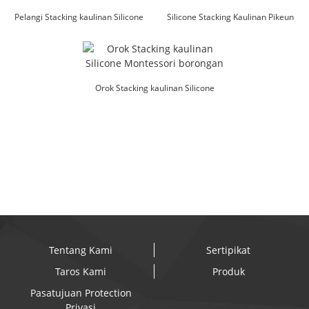
Pelangi Stacking kaulinan Silicone
Silicone Stacking Kaulinan Pikeun
Factory l Melikey
Baby Supplier l Melikey
Orok Stacking kaulinan Silicone
Montessori borongan
Tentang Kami
Sertipikat
Taros Kami
Produk
Pasatujuan Protection
Privasi