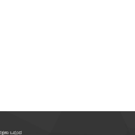
ಕೇ
ಸಿಲಿಕೋನ್ ಸ್ಟ್ಯಾಕಿಂಗ್ ಆಟಿಕೆ l
ಮೆಲಿಕೇ
ರಕ್ಷಣಾ ಒಪ್ಪಂದ