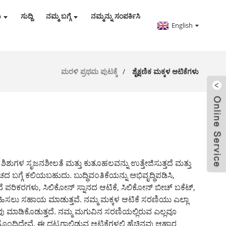
ು
ಸುದ್ದಿ
ನಮ್ಮ ಬಗ್ಗೆ
ನಮ್ಮನ್ನು ಸಂಪರ್ಕಿಸಿ
English
ಮರಳಿ ಪ್ರಥಮ ಪುಟಕ್ಕೆ
ಶೈಕ್ಷಣಿಕ ಮಕ್ಕಳ ಆಟಿಕೆಗಳು
 ಶಿಶುಗಳ ಸೃಜನಶೀಲತೆ ಮತ್ತು ಕುತೂಹಲವನ್ನು ಉತ್ತೇಜಿಸುತ್ತದೆ ಮತ್ತು
್ಗೆ ಕಲಿಯಬಹುದು. ಬುದ್ಧಿವಂತಿಕೆಯನ್ನು ಅಭಿವೃದ್ಧಿಪಡಿಸಿ,
ೆ ಪರಿಕರಗಳು
, ಸಿಲಿಕೋನ್ ಸ್ನಾನದ ಆಟಿಕೆ, ಸಿಲಿಕೋನ್ ಬೀಚ್ ಬಕೆಟ್,
ೋತ್ಸಾಹಿಸಲು ಸಹಾಯ ಮಾಡುತ್ತವೆ. ನಮ್ಮ ಮಕ್ಕಳ ಆಟಿಕೆ ಸರಣಿಯು ಎಲ್ಲಾ
ು ಮಾಡಿಕೊಡುತ್ತದೆ. ನಮ್ಮ ಮಗುವಿನ ಸರಣಿಯಲ್ಲಿರುವ ಎಲ್ಲವೂ
ೊಂದಿದ್ದೇವೆ. ಈ ದಟ್ಟಗಾಲಿಡುವ ಆಟಿಕೆಗಳಲ್ಲಿ ಹೆಚ್ಚಿನವು ಆಹಾರ